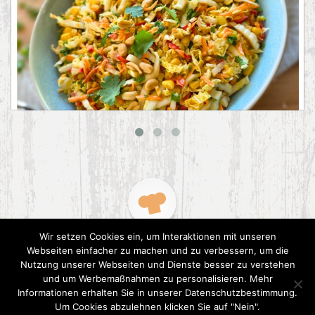
Asiatischer Chinakohl-Salat
Wir setzen Cookies ein, um Interaktionen mit unseren
Webseiten einfacher zu machen und zu verbessern, um die
Nutzung unserer Webseiten und Dienste besser zu verstehen
und um Werbemaßnahmen zu personalisieren. Mehr
Informationen erhalten Sie in unserer Datenschutzbestimmung.
2015 CookPress. All right reserved.
Datenschutz
Um Cookies abzulehnen klicken Sie auf "Nein".