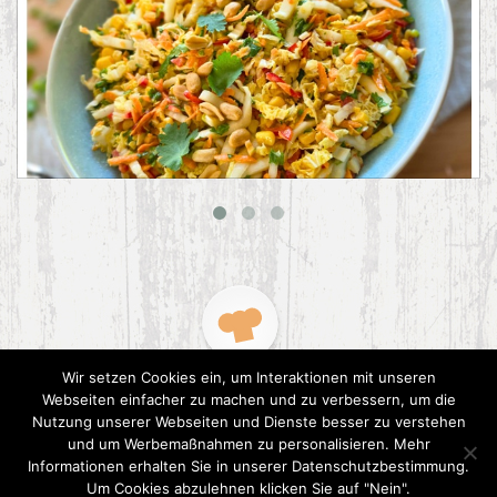
Asiatischer Chinakohl-Salat
Wir setzen Cookies ein, um Interaktionen mit unseren
Webseiten einfacher zu machen und zu verbessern, um die
Nutzung unserer Webseiten und Dienste besser zu verstehen
und um Werbemaßnahmen zu personalisieren. Mehr
Informationen erhalten Sie in unserer Datenschutzbestimmung.
2015 CookPress. All right reserved.
Datenschutz
Um Cookies abzulehnen klicken Sie auf "Nein".