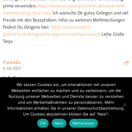
prima verwenden:
https://www.rezepte-glutenfrei.de/tanjas-helle-
mehlmischung-ohne-mais/
Ich wünsche Dir gutes Gelingen und viel
Freude mit den Rezeptideen. Infos zu weiteren Mehlmischungen
findest Du übrigens hier:
https://www.rezepte-
glutenfrei.de/fertigmehle-tipps-zum-mehlaustausch/
Liebe Grüße
Tanja
Franziska
6. Juli 2023
Hallo Tanja,
vielen Dank für deine tollen Rezepte – sie sind wirklich super
Wir setzen Cookies ein, um Interaktionen mit unseren
Webseiten einfacher zu machen und zu verbessern, um die
ausgetüftelt und lecker!
Nutzung unserer Webseiten und Dienste besser zu verstehen
und um Werbemaßnahmen zu personalisieren. Mehr
Ich habe in deiner Info zum Austausch von Mehlmischungen
Informationen erhalten Sie in unserer Datenschutzbestimmung.
gelesen, dass man eine Maismehlmischung mit 15 – 20% mehr
Um Cookies abzulehnen klicken Sie auf "Nein".
Reis-/Kartoffelmehlmischung ersetzen kann.
OK
Nein
Weiterlesen
Du schreibst in diesem Rezept für eine eigene Mehlmischung,