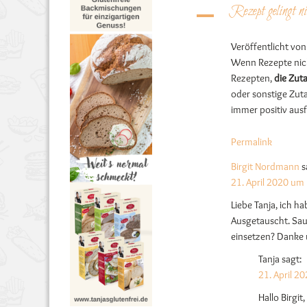
Rezept gelingt ni
A
Veröffentlicht vo
Wenn Rezepte nicht
Rezepten,
die Zut
oder sonstige Zut
immer positiv ausf
Permalink
Birgit Nordmann
s
21. April 2020 um
Liebe Tanja, ich h
Ausgetauscht. Sau
einsetzen? Danke 
Tanja
sagt:
21. April 2
Hallo Birgit,