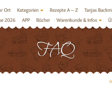
r Ort
Kategorien
Rezepte A – Z
Tanjas Backm
se 2026
APP
Bücher
Warenkunde & Infos
Ü
FAQ
A
A