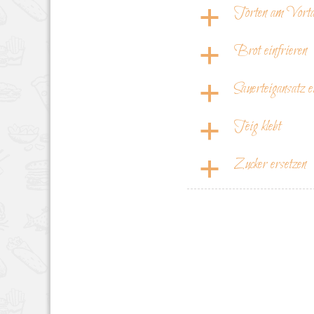
Torten am Vortag
a
Brot einfrieren
a
Sauerteigansatz e
a
Teig klebt
a
Zucker ersetzen
a