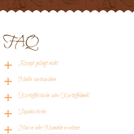
FAQ
Rezept gelingt nicht
a
Mehle austauschen
a
Kartoffelstärke oder Kartoffelmehl
a
Tapiokastärke
a
Nüsse oder Mandeln ersetzen
a