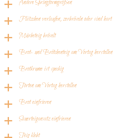
Andere Springformgrößen
a
Plätzchen verlaufen, zerbröseln oder sind hart
a
Mürbeteig bröselt
a
Brot- und Brötchenteig am Vortag herstellen
a
Brotkrume ist speckig
a
Torten am Vortag herstellen
a
Brot einfrieren
a
Sauerteigansatz einfrieren
a
Teig klebt
a