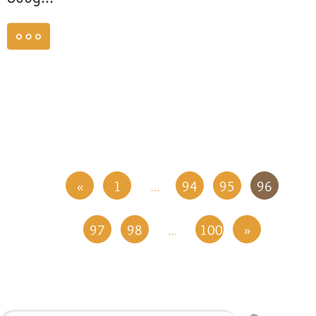
weiterlesen
«
1
94
95
96
…
97
98
100
»
…