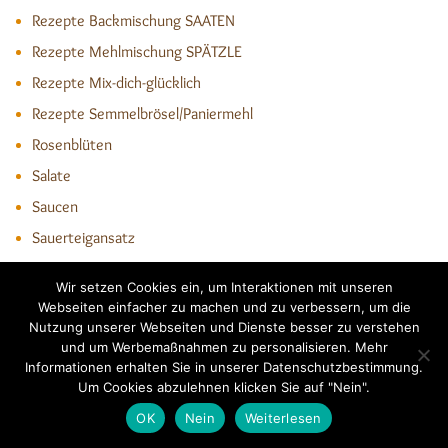
Rezepte Backmischung SAATEN
Rezepte Mehlmischung SPÄTZLE
Rezepte Mix-dich-glücklich
Rezepte Semmelbrösel/Paniermehl
Rosenblüten
Salate
Saucen
Sauerteigansatz
Sonstiges
Wir setzen Cookies ein, um Interaktionen mit unseren
Spitzwegerich
Webseiten einfacher zu machen und zu verbessern, um die
Nutzung unserer Webseiten und Dienste besser zu verstehen
Süsse Hauptgerichte
und um Werbemaßnahmen zu personalisieren. Mehr
Süße Leckereien
Informationen erhalten Sie in unserer Datenschutzbestimmung.
Um Cookies abzulehnen klicken Sie auf "Nein".
Süsses Kleingebäck
OK
Nein
Weiterlesen
Torten