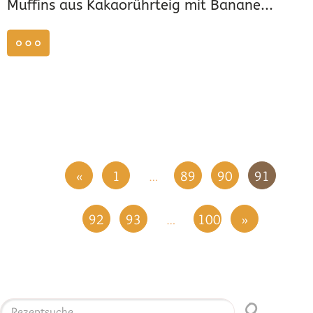
Muffins aus Kakaorührteig mit Banane...
weiterlesen
«
1
89
90
91
…
92
93
100
»
…