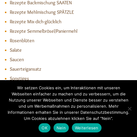
Rezepte Backmischung SAATEN
Rezepte Mehlmischung SPÄTZLE
Rezepte Mix-dich-glücklich
Rezepte Semmelbrösel/Paniermehl
Rosenblüten
Salate
Saucen
Sauerteigansatz
Sonstiges
Spitzwegerich
Wir setzen Cookies ein, um Interaktionen mit unseren
Webseiten einfacher zu machen und zu verbessern, um die
Süsse Hauptgerichte
Nutzung unserer Webseiten und Dienste besser zu verstehen
und um Werbemaßnahmen zu personalisieren. Mehr
Süße Leckereien
Informationen erhalten Sie in unserer Datenschutzbestimmung.
Süsses Kleingebäck
Um Cookies abzulehnen klicken Sie auf "Nein".
Torten
OK
Nein
Weiterlesen
Trockene Kuchen